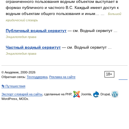
ограниченного пользования водным объектом выступает в
формах публичного и частного B.C. Каждый имеет доступ к
водным объектам общего пользования и иным… …
Большой
юридический словарь
Публичный водный сервитут
— см. Водный сервитут …
Энциклопедия права
Частный водный сервитут
— см. Водный сервитут …
Энциклопедия права
© Академик, 2000-2026
18+
Обратная связь:
Техподдержка
,
Реклама на сайте
👣 Путешествия
Экспорт словарей на сайты
, сделанные на PHP,
Joomla,
Drupal,
WordPress, MODx.